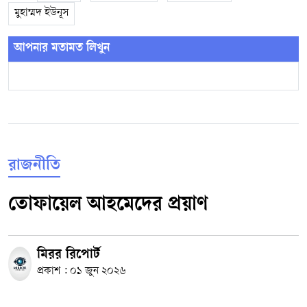
মুহাম্মদ ইউনূস
আপনার মতামত লিখুন
রাজনীতি
তোফায়েল আহমেদের প্রয়াণ
মিরর রিপোর্ট
প্রকাশ : ০১ জুন ২০২৬