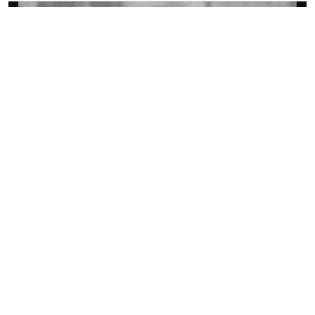
তোফায়েল আহমেদ
উনসত্তরের গণ-অভ্যুত্থান ও মহান মুক্তিযুদ্ধের অন্যতম সংগঠক
তোফায়েল আহমেদ মারা গেছেন (ইন্না লিল্লাহি ওয়া ইন্না লিল্লাহি
রাজিউন)।
সোমবার (১ জুন) বিকাল পৌনে ৪টার দিকে রাজধানীর স্কয়ার
হাসপাতালে চিকিৎসাধীন অবস্থায় মারা যান সাবেক মন্ত্রী ও আওয়ামী