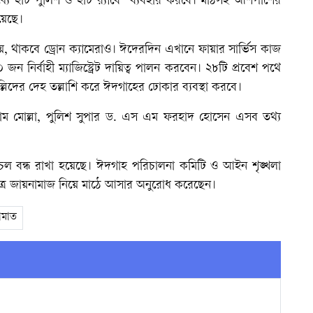
্যে ২টি পুলিশ ও ২টি র‌্যাবে ব্যবহার করবে। মাঠসহ আশপাশের
 হয়েছে।
ওয়ে, থাকবে ড্রোন ক্যামেরাও। ঈদেরদিন এখানে ফায়ার সার্ভিস কাজ
জন নির্বাহী ম্যাজিস্ট্রেট দায়িত্ব পালন করবেন। ২৮টি প্রবেশ পথে
ুসল্লিদের দেহ তল্লাশি করে ঈদগাহের ঢোকার ব্যবস্থা করবে।
ম মোল্লা, পুলিশ সুপার ড. এস এম ফরহাদ হোসেন এসব তথ্য
 বন্ধ রাখা হয়েছে। ঈদগাহ পরিচালনা কমিটি ও আইন শৃঙ্খলা
শুধুমাত্র জায়নামাজ নিয়ে মাঠে আসার অনুরোধ করেছেন।
ামাত