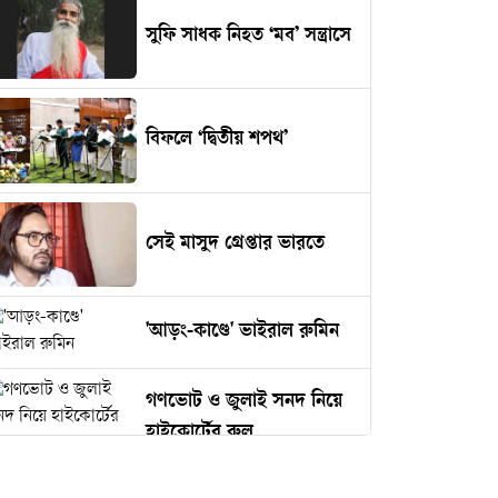
সুফি সাধক নিহত ‘মব’ সন্ত্রাসে
বিফলে ‘দ্বিতীয় শপথ’
সেই মাসুদ গ্রেপ্তার ভারতে
'আড়ং-কাণ্ডে' ভাইরাল রুমিন
গণভোট ও জুলাই সনদ নিয়ে
হাইকোর্টের রুল