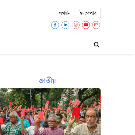
লগইন
ই-পেপার
জাতীয়