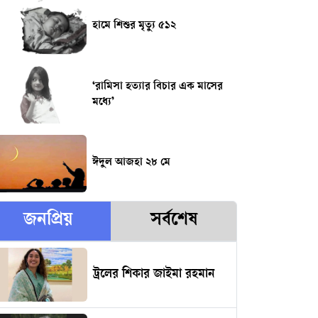
হামে শিশুর মৃত্যু ৫১২
‘রামিসা হত্যার বিচার এক মাসের
মধ্যে’
ঈদুল আজহা ২৮ মে
জনপ্রিয়
সর্বশেষ
ট্রলের শিকার জাইমা রহমান