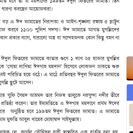
ামাত হবে তা এ ময়দানের ১৯৯তম ঈদুল ফিতরের জামাত। তিন
 বলে ধারণা করছেন আয়োজকরা।
 বড় এ ঈদ জামাতের নিরাপত্তা ও আইন-শৃঙ্খলা রক্ষায় ৫ প্লাটুন
য় কাজ করবে ১১০০ পুলিশ সদস্য। ঈদ জামাতে আগত মুসল্লিদের
 কোন প্রকার ব্যাগ, ধারালো অস্ত্র বা সন্দেহজনক কোন কিছু বহন না
 ঈদুল ফিতরের জামাতে কাতার গুণে ১ লাখ ২৫ হাজার মুসল্লির
কে ‘সোয়া লাখিয়া ঈদগাহ ময়দান’ হিসেবে লোকজন ডাকতে শুরু
বেই পরিচিত হয়ে ওঠে। এ মাঠে প্রতিবছর ঈদুল ফিতরের জামাতে
ুসল্লি ছুটে আসেন।
শাহ সুফি সৈয়দ আহমদ তার নিজস্ব তালুকে নরসুন্দা নদীর তীরে
 প্রতিষ্ঠা করেন। তার ইমামতিতে এ ঈদগাহ ময়দানে প্রথম ঈদের
এবার অনুষ্ঠিত হবে ১৯৯তম ঈদুল ফিতরের জামাত। এ জামাতে
 মুফতি আবুল খায়ের মোহাম্মদ সাইফুল্লাহ।
ায়ক লে. কর্নেল তৌহিদুল বারী স্বাক্ষরিত এক বার্তায় বলা হয়,