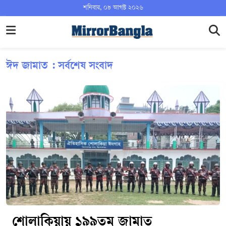
শনিবার, ০৮ আগস্ট ২০২৬
ঈদ জামাত : সর্বশেষ সংবাদ
শোলাকিয়ায় ১৯৯তম জামাত