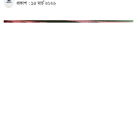
প্রকাশ : ১৪ মার্চ ২০২৬
‘গোপন স্বপ্নের খোঁজে’ বইটির মোড়ক উন্মোচন অনুষ্ঠান। ছবি: সংগৃহীত
অপরাধ বিষয়ক সাংবাদিক ও লেখক এম এম বাদশাহ–এর তৃতীয় গ্রন্থ
‘গোপন স্বপ্নের খোঁজে’ প্রকাশ পেয়েছে অমর একুশে বইমেলায়।
শুক্রবার মেলা প্রাঙ্গণে বইটির মোড়ক উন্মোচন অনুষ্ঠানে প্রধান অতিথি