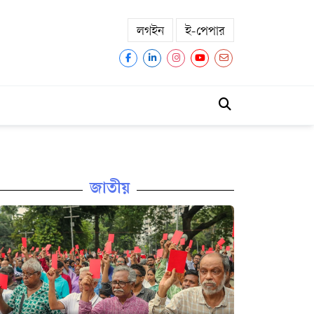
লগইন
ই-পেপার
জাতীয়