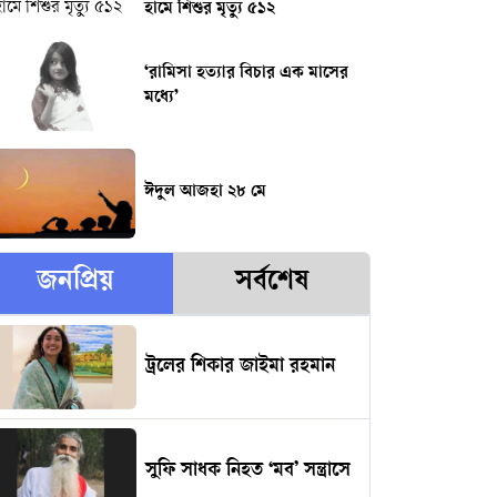
হামে শিশুর মৃত্যু ৫১২
‘রামিসা হত্যার বিচার এক মাসের
মধ্যে’
ঈদুল আজহা ২৮ মে
জনপ্রিয়
সর্বশেষ
ট্রলের শিকার জাইমা রহমান
সুফি সাধক নিহত ‘মব’ সন্ত্রাসে