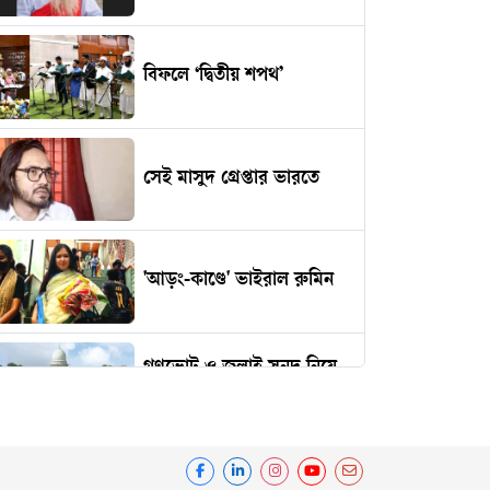
বিফলে ‘দ্বিতীয় শপথ’
সেই মাসুদ গ্রেপ্তার ভারতে
'আড়ং-কাণ্ডে' ভাইরাল রুমিন
গণভোট ও জুলাই সনদ নিয়ে
হাইকোর্টের রুল
ভারত থেকে আসছে ডিজেল