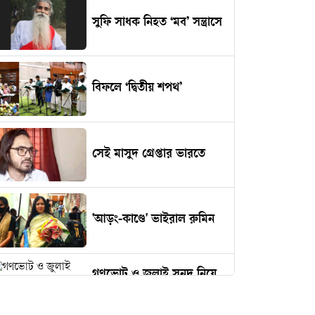
সুফি সাধক নিহত ‘মব’ সন্ত্রাসে
বিফলে ‘দ্বিতীয় শপথ’
সেই মাসুদ গ্রেপ্তার ভারতে
'আড়ং-কাণ্ডে' ভাইরাল রুমিন
গণভোট ও জুলাই সনদ নিয়ে
হাইকোর্টের রুল