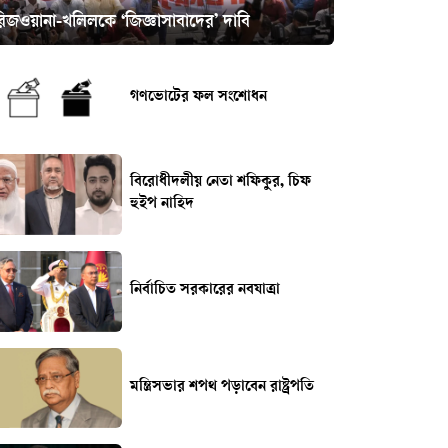
রিজওয়ানা-খলিলকে ‘জিজ্ঞাসাবাদের’ দাবি
গণভোটের ফল সংশোধন
বিরোধীদলীয় নেতা শফিকুর, চিফ
হুইপ নাহিদ
নির্বাচিত সরকারের নবযাত্রা
মন্ত্রিসভার শপথ পড়াবেন রাষ্ট্রপতি