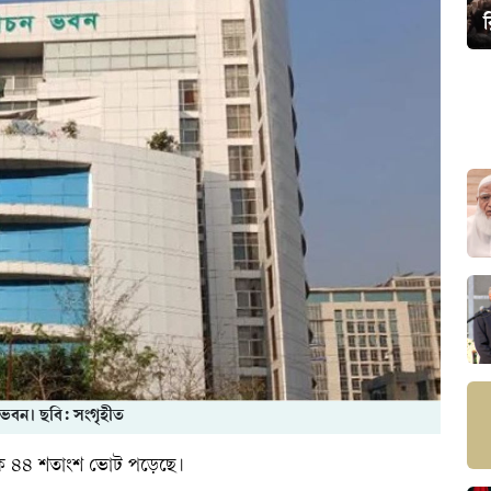
ন ভবন। ছবি: সংগৃহীত
মিক ৪৪ শতাংশ ভোট পড়েছে।