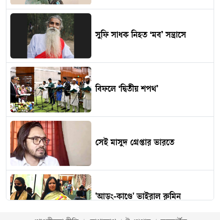
সুফি সাধক নিহত ‘মব’ সন্ত্রাসে
বিফলে ‘দ্বিতীয় শপথ’
সেই মাসুদ গ্রেপ্তার ভারতে
'আড়ং-কাণ্ডে' ভাইরাল রুমিন