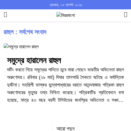
রোববার, ০৯ আগস্ট ২০২৬
রাহুল : সর্বশেষ সংবাদ
সমুদ্রে হারালেন রাহুল
শুটিং করতে গিয়ে সমুদ্রের পানিতে ডুবে মারা গেছেন ভারতীয় অভিনেতা রাহুল
অরুণোদয়। রবিবার (২৯ মার্চ) দিঘার তালসারি সৈকতে ঘটেছে এ মর্মান্তিক
দুর্ঘটনা। সহশিল্পী ভাস্কর বন্দ্যোপাধ্যায়ের বরাতে আনন্দবাজার পত্রিকা রাহুল
অরুণোদয়ের মৃত্যুর তথ্য নিশ্চিত করেছে। পত্রিকাটির প্রতিবেদনে বলা
হয়েছে, মাত্র ৪৩ বছর বয়সী টলিউডের জনপ্রিয় অভিনেতা ও সঞ্চালক
রাহুল মারা গেছেন। তিনি দিঘার তালসারি সৈকতে রবিবার ‘ভোলে বাবা পার
করেগা’ ধারাবাহিকের শুটিং করছিলেন। দৃশ্যের দরকারে রাহুল সৈকত থেকে
পানিতে নামেন। তখন সেখানেই তলিয়ে গেলে ইউনিট টেকনিশিয়ানরা তাকে
আরো পড়ুন
উদ্ধার করেন। দ্রুত তাকে নিয়ে যাওয়া হয় দিঘা হাসপাতালে। সেখানে