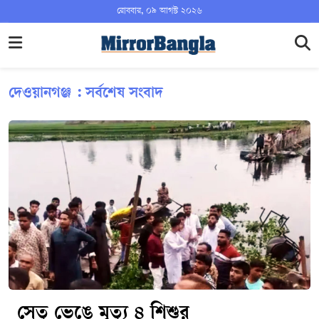
রোববার, ০৯ আগস্ট ২০২৬
দেওয়ানগঞ্জ : সর্বশেষ সংবাদ
সেতু ভেঙে মৃত্যু ৪ শিশুর