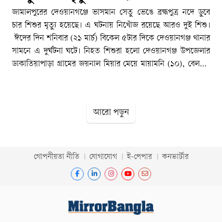
জামালপুরের দেওয়ানগঞ্জে ভাসমান সেতু ভেঙে ব্রহ্মপুত্র নদে ডুবে
চার শিশুর মৃত্যু হয়েছে। এ ঘটনায় নিখোঁজ রয়েছে আরও দুই শিশু।
ঈদের দিন শনিবার (২১ মার্চ) বিকেল ৫টার দিকে দেওয়ানগঞ্জ থানার
সামনে এ দুর্ঘটনা ঘটে। নিহত শিশুরা হলো দেওয়ানগঞ্জ উপজেলার
ডাকাতিয়াপাড়া গ্রামের জয়নাল মিয়ার মেয়ে মায়ামনি (১০), বেলতল
এলাকার আবিদ (১৪), ঝালুরচর এলাকার শের আলীর ছেলে আবদুল
মোতালেব (৬) ও মেয়ে খাদিজা (১২)। নিখোঁজ দুই শিশুর পরিচয়
পাওয়া যায়নি। খবর পেয়ে নিখোঁজদের উদ্ধারে অভিযান শুরু করে
আরো পড়ুন
দেওয়ানগঞ্জের ফায়ার সার্ভিসের সদস্যরা। স্থানীয়দের সহায়তা নিয়ে
চার শিশুর মরদেহ উদ্ধার করে। আহত কয়েকজনকে উদ্ধারের পর
দেওয়ানগঞ্জ উপজেলা স্বাস্থ্য কমপ্লেক্সে ভর্তি করা হয়। স্থানীয়রা
জানান, ব্রহ্মপুত্র নদে ভাসমান সেতুর ওপর ঈদের দিন দুপুর থেকে
গোপনীয়তা নীতি
যোগাযোগ
ই-পেপার
কনভার্টার
ভিড় জমান স্থানীয় লোকজন। অতিরিক্ত চাপের কারণে বিকেলে ভেঙে
যায় সেতুটি। এতে ব্রহ্মপুত্র নদে পড়ে যান অনেকে। সাঁতরে তীরে
ওঠেন কেউ কেউ। দুর্ঘটনার পর নিখোঁজ হয় পাঁচ শিশু। তাদের মধ্যে
চারজনের মরদেহ উদ্ধার হয়েছে। শান্তি নামের এক শিশু হাসপাতালে
ভর্তি। দেওয়ানগঞ্জ ফায়ার সার্ভিসের লিডার মুবিন খান জানান, চার