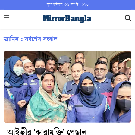
বৃহস্পতিবার, ০৬ আগস্ট ২০২৬
জামিন : সর্বশেষ সংবাদ
আইভীর 'কারামুক্তি' পেছাল